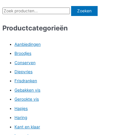
meerdere
variaties.
Z
Zoeken
Deze
o
optie
e
Productcategorieën
kan
k
gekozen
worden
e
Aanbiedingen
op
n
Broodjes
de
n
productpagina
Conserven
a
Diepvries
a
Frisdranken
r
Gebakken vis
:
Gerookte vis
Hapjes
Haring
Kant en klaar