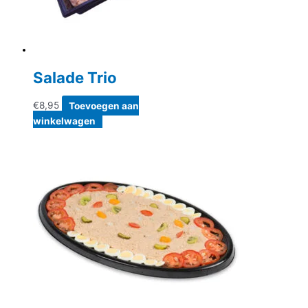
de
productpagina
Salade Trio
€
8,95
Toevoegen aan
winkelwagen