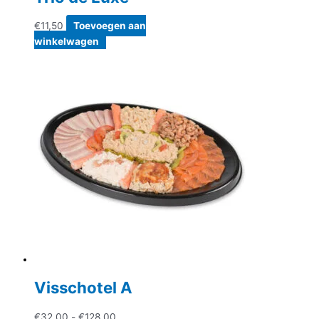
€
11,50
Toevoegen aan
winkelwagen
Visschotel A
Prijsklasse:
€
32,00
-
€
128,00