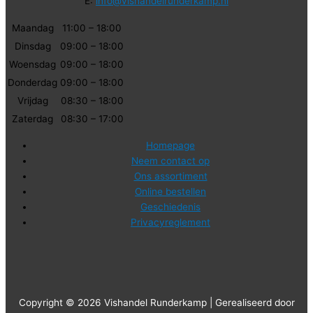
E:
info@vishandelrunderkamp.nl
Maandag
11:00 – 18:00
Dinsdag
09:00 – 18:00
Woensdag
09:00 – 18:00
Donderdag
09:00 – 18:00
Vrijdag
08:30 – 18:00
Zaterdag
08:30 – 17:00
Homepage
Neem contact op
Ons assortiment
Online bestellen
Geschiedenis
Privacyreglement
Copyright © 2026 Vishandel Runderkamp | Gerealiseerd door