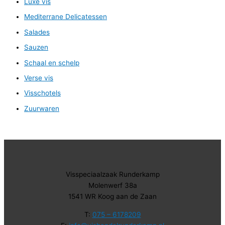
Luxe vis
Mediterrane Delicatessen
Salades
Sauzen
Schaal en schelp
Verse vis
Visschotels
Zuurwaren
Visspeciaalzaak Runderkamp
Molenwerf 38a
1541 WR Koog aan de Zaan
T:
075 – 6178209