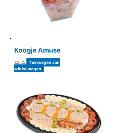
worden
op
de
productpagina
Koogje Amuse
€
2,25
Toevoegen aan
winkelwagen