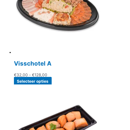
Visschotel A
Prijsklasse:
€
32,00
-
€
128,00
€32,00
Dit
Selecteer opties
tot
product
€128,00
heeft
meerdere
variaties.
Deze
optie
kan