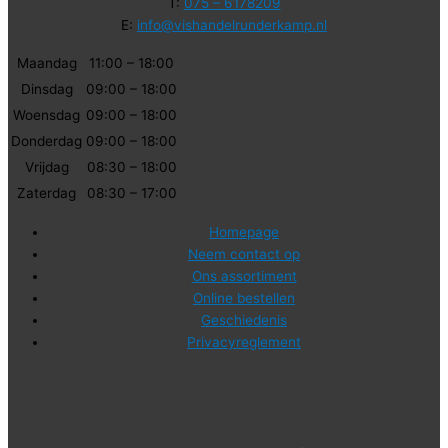
T:
075 – 6178209
E:
info@vishandelrunderkamp.nl
Maandag
11:00 – 18:00
Dinsdag
09:00 – 18:00
Woensdag
09:00 – 18:00
Donderdag
09:00 – 18:00
Vrijdag
08:30 – 18:00
Zaterdag
08:30 – 17:00
Homepage
Neem contact op
Ons assortiment
Online bestellen
Geschiedenis
Privacyreglement