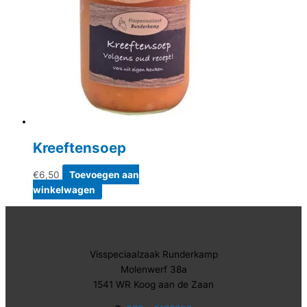
Kreeftensoep
€
6,50
Toevoegen aan
winkelwagen
Visspeciaalzaak Runderkamp
Molenwerf 38a
1541 WR Koog aan de Zaan