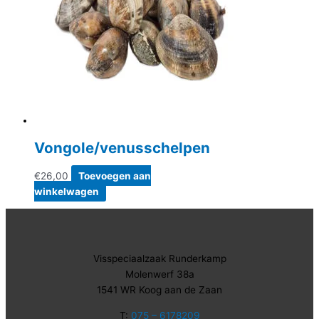
Vongole/venusschelpen
€
26,00
Toevoegen aan
winkelwagen
Visspeciaalzaak Runderkamp
Molenwerf 38a
1541 WR Koog aan de Zaan
T:
075 – 6178209