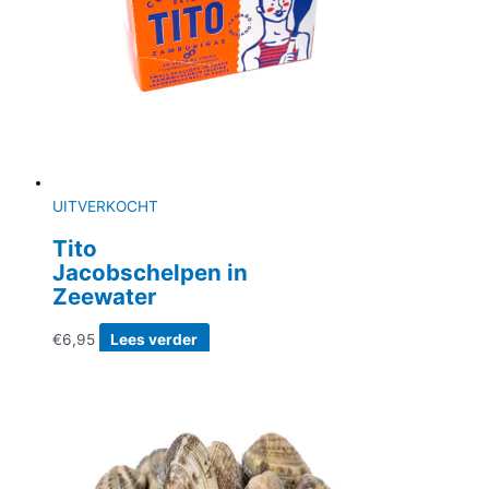
UITVERKOCHT
Tito
Jacobschelpen in
Zeewater
€
6,95
Lees verder